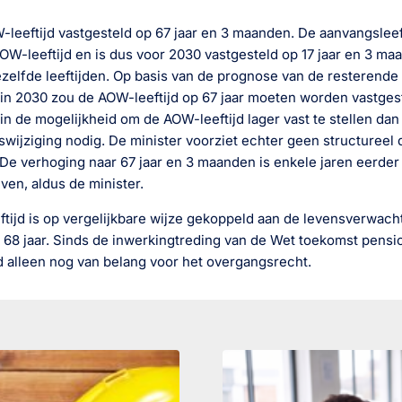
leeftijd vastgesteld op 67 jaar en 3 maanden. De aanvangsleeft
AOW-leeftijd en is dus voor 2030 vastgesteld op 17 jaar en 3 m
zelfde leeftijden. Op basis van de prognose van de resterend
d in 2030 zou de AOW-leeftijd op 67 jaar moeten worden vastges
 in de mogelijkheid om de AOW-leeftijd lager vast te stellen dan 
swijziging nodig. De minister voorziet echter geen structureel
De verhoging naar 67 jaar en 3 maanden is enkele jaren eerde
en, aldus de minister.
ftijd is op vergelijkbare wijze gekoppeld aan de levensverwacht
 68 jaar. Sinds de inwerkingtreding van de Wet toekomst pensio
jd alleen nog van belang voor het overgangsrecht.