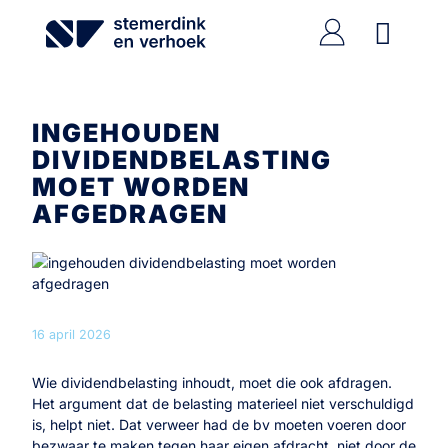
Ga
naar
de
inhoud
INGEHOUDEN
DIVIDENDBELASTING
MOET WORDEN
AFGEDRAGEN
16 april 2026
Wie dividendbelasting inhoudt, moet die ook afdragen.
Het argument dat de belasting materieel niet verschuldigd
is, helpt niet. Dat verweer had de bv moeten voeren door
bezwaar te maken tegen haar eigen afdracht, niet door de