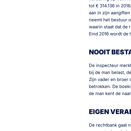
tot € 314.136 in 201
aan in zijn aangifte
neemt het bestuur o
waarin staat dat de
Eind 2016 wordt de 
NOOIT BEST
De inspecteur merkt 
bij de man belast, d
Zijn vader en broer 
betrokken. De boeki
de man kent de naam
EIGEN VER
De rechtbank gaat ni