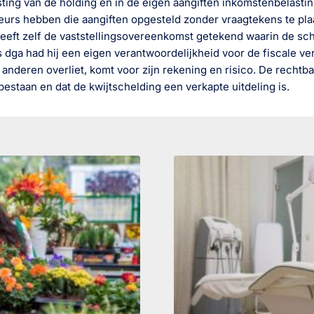
ing van de holding én in de eigen aangiften inkomstenbelasti
eurs hebben die aangiften opgesteld zonder vraagtekens te plaa
eeft zelf de vaststellingsovereenkomst getekend waarin de sc
 dga had hij een eigen verantwoordelijkheid voor de fiscale ver
n anderen overliet, komt voor zijn rekening en risico. De recht
bestaan en dat de kwijtschelding een verkapte uitdeling is.