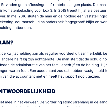
6. Er vinden geen aflossingen of rentebetalingen plaats. De man
n inkomstenbelasting voor box 3. In 2015 treedt hij af als bestuur
ver. In mei 2016 sluiten de man en de holding een vaststellin
 rekening-courantschuld na onderzoek ‘ongegrond’ blijkt en wor
holding ontbonden.
AAN?
de kwijtschelding aan als regulier voordeel uit aanmerkelijk be
e andere helft bij zijn echtgenote. De man stelt dat de schuld no
deden de administratie van het familiebedrijf en de holding. Hij w
ngen waren fout. Een accountant zou dat hebben vastgesteld i
 van die accountant niet en heeft het rapport nooit gezien.
ANTWOORDELIJKHEID
et mee in het verweer. De vordering stond jarenlang in de aang