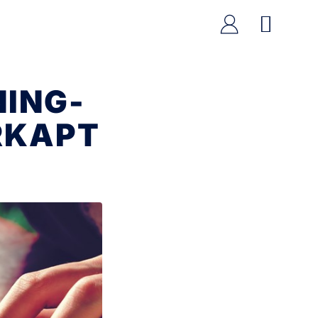
NING-
RKAPT