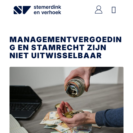
Ga
naar
de
inhoud
MANAGEMENTVERGOEDIN
G EN STAMRECHT ZIJN
NIET UITWISSELBAAR