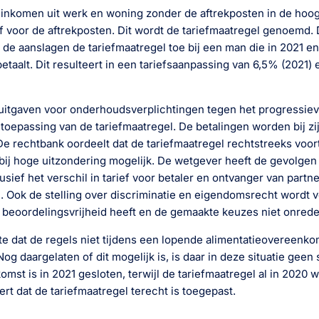
inkomen uit werk en woning zonder de aftrekposten in de hoogst
ef voor de aftrekposten. Dit wordt de tariefmaatregel genoemd.
 de aanslagen de tariefmaatregel toe bij een man die in 2021 e
betaalt. Dit resulteert in een tariefsaanpassing van 6,5% (2021)
 uitgaven voor onderhoudsverplichtingen tegen het progressieve
 toepassing van de tariefmaatregel. De betalingen worden bij z
De rechtbank oordeelt dat de tariefmaatregel rechtstreeks voort
 bij hoge uitzondering mogelijk. De wetgever heeft de gevolgen
lusief het verschil in tarief voor betaler en ontvanger van partne
. Ook de stelling over discriminatie en eigendomsrecht wordt
beoordelingsvrijheid heeft en de gemaakte keuzes niet onredeli
tte dat de regels niet tijdens een lopende alimentatieovereen
g daargelaten of dit mogelijk is, is daar in deze situatie geen
mst is in 2021 gesloten, terwijl de tariefmaatregel al in 2020 
t dat de tariefmaatregel terecht is toegepast.