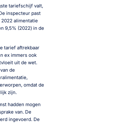
e tariefschijf valt,
 De inspecteur past
n 2022 alimentatie
 en 9,5% (2022) in de
 tarief aftrekbaar
ijn ex immers ook
vloeit uit de wet.
 van de
ralimentatie,
 verworpen, omdat de
jk zijn.
komst hadden mogen
 sprake van. De
werd ingevoerd. De