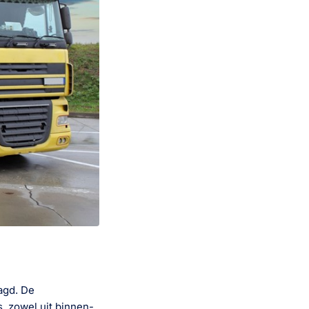
agd. De
s, zowel uit binnen-