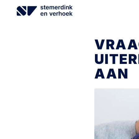
Ga
naar
de
inhoud
VRAA
UITER
AAN